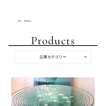
AZ CREW Co., Ltd.
Top
Products
Products
記事カテゴリー