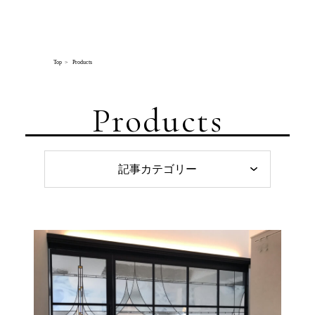
AZ CREW Co., Ltd.
Top
Products
Products
記事カテゴリー